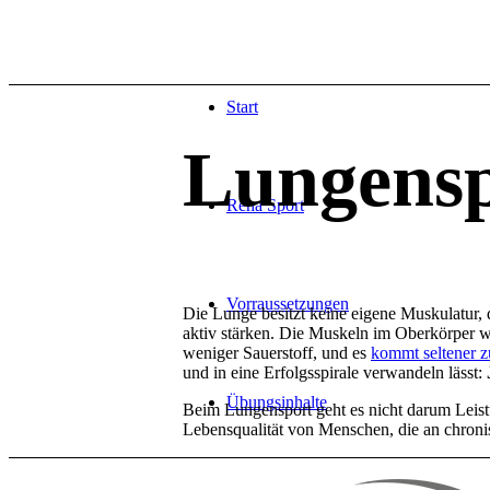
Start
Lungensp
Reha Sport
Vorraussetzungen
Die Lunge besitzt keine eigene Muskulatur,
aktiv stärken. Die Muskeln im Oberkörper wer
weniger Sauerstoff, und es
kommt seltener z
und in eine Erfolgsspirale verwandeln lässt:
J
Übungsinhalte
Beim Lungensport geht es nicht darum Leist
Lebensqualität von Menschen, die an chron