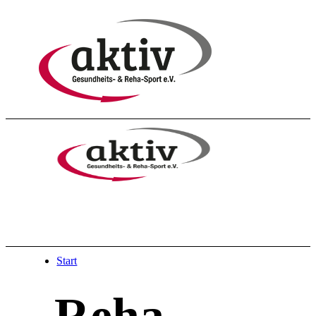
Start
Reha-