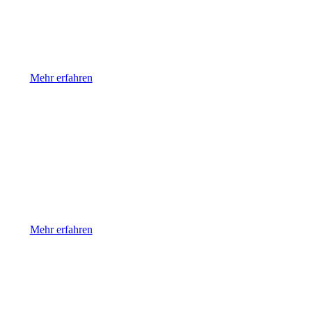
Rückenschmerzen
Mehr erfahren
Bandscheiben-
vorfälle
Mehr erfahren
Krebsnachsorge