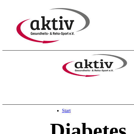
Start
Diabetes
.