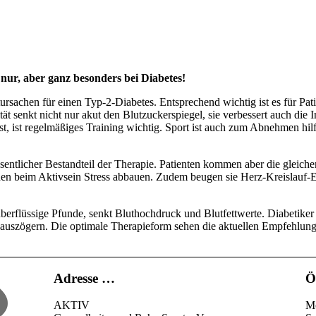
nur, aber ganz besonders bei Diabetes!
sachen für einen Typ-2-Diabetes. Entsprechend wichtig ist es für Pati
t senkt nicht nur akut den Blutzuckerspiegel, sie verbessert auch die I
t, ist regelmäßiges Training wichtig. Sport ist auch zum Abnehmen hil
ntlicher Bestandteil der Therapie. Patienten kommen aber die gleich
önnen beim Aktivsein Stress abbauen. Zudem beugen sie Herz-Kreislauf-
 überflüssige Pfunde, senkt Bluthochdruck und Blutfettwerte. Diabetik
auszögern. Die optimale Therapieform sehen die aktuellen Empfehlung
Adresse …
Ö
AKTIV
Mo