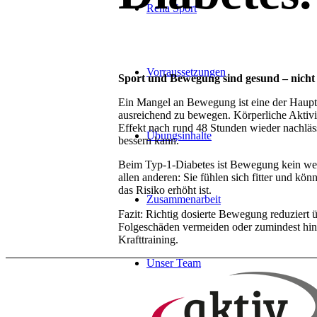
Reha Sport
Vorraussetzungen
Sport und Bewegung sind gesund – nicht 
Ein Mangel an Bewegung ist eine der Hauptur
ausreichend zu bewegen. Körperliche Aktivitä
Effekt nach rund 48 Stunden wieder nachläss
Übungsinhalte
bessern kann.
Beim Typ-1-Diabetes ist Bewegung kein wese
allen anderen: Sie fühlen sich fitter und k
das Risiko erhöht ist.
Zusammenarbeit
Fazit: Richtig dosierte Bewegung reduziert
Folgeschäden vermeiden oder zumindest hin
Krafttraining.
Unser Team